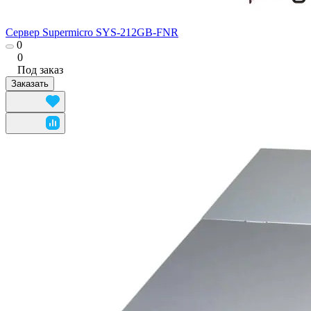
Сервер Suреrmicrо SYS-212GB-FNR
0
0
Под заказ
Заказать