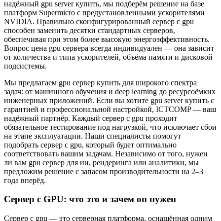
надёжный gpu server купить, мы подберём решение на базе
платформ Supermicro с предустановленными ускорителями
NVIDIA. Правильно сконфигурированный сервер с gpu
способен заменить десятки стандартных серверов,
обеспечивая при этом более высокую энергоэффективность.
Вопрос цена gpu сервера всегда индивидуален — она зависит
от количества и типа ускорителей, объёма памяти и дисковой
подсистемы.
Мы предлагаем gpu сервер купить для широкого спектра
задач: от машинного обучения и deep learning до ресурсоёмких
инженерных приложений. Если вы хотите gpu server купить с
гарантией и профессиональной настройкой, ICTCOMP — ваш
надёжный партнёр. Каждый сервер c gpu проходит
обязательное тестирование под нагрузкой, что исключает сбои
на этапе эксплуатации. Наши специалисты помогут
подобрать сервер с gpu, который будет оптимально
соответствовать вашим задачам. Независимо от того, нужен
ли вам gpu сервер для ии, рендеринга или аналитики, мы
предложим решение с запасом производительности на 2–3
года вперёд.
Сервер с GPU: что это и зачем он нужен
Сервер с gpu — это серверная платформа, оснащённая одним