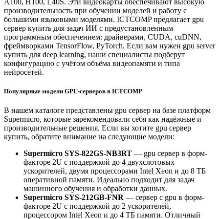
A100, H100, L40S. Эти видеокарты обеспечивают высокую
производительность при обучении моделей и работу с
большими языковыми моделями. ICTCOMP предлагает gpu
сервер купить для задач ИИ с предустановленным
программным обеспечением: драйверами, CUDA, cuDNN,
фреймворками TensorFlow, PyTorch. Если вам нужен gpu server
купить для deep learning, наши специалисты подберут
конфигурацию с учётом объёма видеопамяти и типа
нейросетей.
Популярные модели GPU-серверов в ICTCOMP
В нашем каталоге представлены gpu сервер на базе платформ
Supermicro, которые зарекомендовали себя как надёжные и
производительные решения. Если вы хотите gpu сервер
купить, обратите внимание на следующие модели:
Supermicro SYS-822GS-NB3RT
— gpu сервер в форм-
факторе 2U с поддержкой до 4 двухслотовых
ускорителей, двумя процессорами Intel Xeon и до 8 ТБ
оперативной памяти. Идеально подходит для задач
машинного обучения и обработки данных.
Supermicro SYS-212GB-FNR
— сервер с gpu в форм-
факторе 2U с поддержкой до 2 ускорителей,
процессором Intel Xeon и до 4 ТБ памяти. Отличный