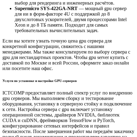
выбор для рендеринга и инженерных расчётов.
Supermicro SYS-422GA-NRT
— мощный gpu сервер
для ии в форм-факторе 4U с поддержкой до 8
двухслотовых ускорителей, двумя процессорами Intel
Xeon и до 8 ТБ памяти. Подходит для самых
требовательных вычислительных задач.
Если вы хотите узнать точную цена gpu сервера для
конкретной конфигурации, свяжитесь с нашими
менеджерами. Мы также консультируем по выбору сервера c
gpu для нестандартных проектов. Чтобы gpu server купить с
доставкой по Москве и всей России, оформите заказ онлайн
или посетите наш офис.
Услуги по установке и настройке GPU-серверов
ICTCOMP предоставляет полный спектр услуг по внедрению
gpu серверов. Мы выполняем сборку и тестирование
оборудования, установку в серверную стойку и подключение
к сети. Настройка сервера с gpu включает установку
операционной системы, драйверов NVIDIA, библиотек
CUDA и cuDNN, фреймворков TensorFlow и PyTorch,
конфигурирование сетевых интерфейсов и правил
безопасности. После завершения работ мы передаём заказчику
полный пакет документации и предоставляем гарантию на