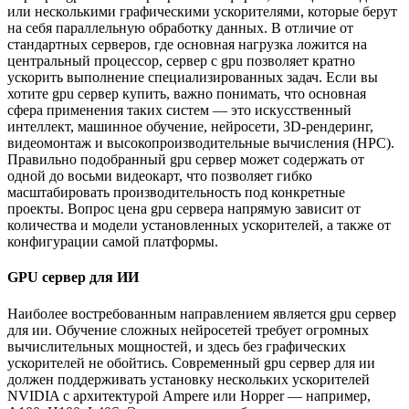
или несколькими графическими ускорителями, которые берут
на себя параллельную обработку данных. В отличие от
стандартных серверов, где основная нагрузка ложится на
центральный процессор, сервер c gpu позволяет кратно
ускорить выполнение специализированных задач. Если вы
хотите gpu сервер купить, важно понимать, что основная
сфера применения таких систем — это искусственный
интеллект, машинное обучение, нейросети, 3D-рендеринг,
видеомонтаж и высокопроизводительные вычисления (HPC).
Правильно подобранный gpu сервер может содержать от
одной до восьми видеокарт, что позволяет гибко
масштабировать производительность под конкретные
проекты. Вопрос цена gpu сервера напрямую зависит от
количества и модели установленных ускорителей, а также от
конфигурации самой платформы.
GPU сервер для ИИ
Наиболее востребованным направлением является gpu сервер
для ии. Обучение сложных нейросетей требует огромных
вычислительных мощностей, и здесь без графических
ускорителей не обойтись. Современный gpu сервер для ии
должен поддерживать установку нескольких ускорителей
NVIDIA с архитектурой Ampere или Hopper — например,