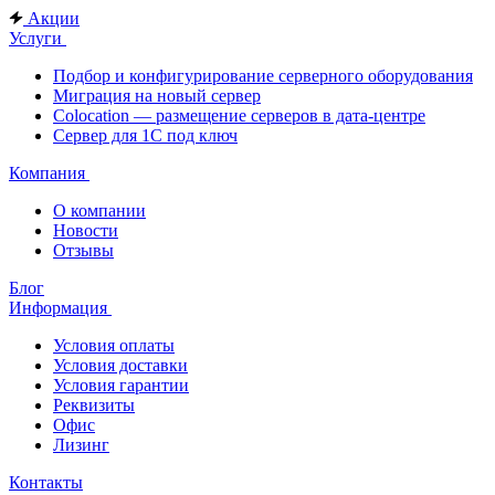
Акции
Услуги
Подбор и конфигурирование серверного оборудования
Миграция на новый сервер
Colocation — размещение серверов в дата-центре
Сервер для 1С под ключ
Компания
О компании
Новости
Отзывы
Блог
Информация
Условия оплаты
Условия доставки
Условия гарантии
Реквизиты
Офис
Лизинг
Контакты